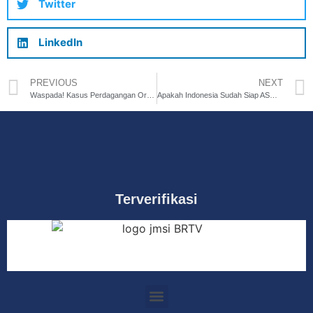
Twitter
LinkedIn
PREVIOUS
NEXT
Waspada! Kasus Perdagangan Orang Kian Marak, Terungkap Bekasi Jadi Salah satu Markasnya
Apakah Indonesia Sudah Siap ASO Nasional? Ini Kata Geryantika Kurnia Direktur Penyiaran Kemenkominfo RI
Terverifikasi