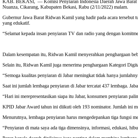
KAB. BEKASI, — Komisi Penyiaran Indonesia Daerah Jawa Barat (KP
Nuanza, Cikarang, Kabupaten Bekasi, Rabu (2/11/2022) malam.
Gubernur Jawa Barat Ridwan Kamil yang hadir pada acara tersebut tu
yang edukatif.
“Selamat kepada insan penyiaran TV dan radio yang dengan komitmen 
Dalam kesempatan itu, Ridwan Kamil menyerahkan penghargaan beb
Selain itu, Ridwan Kamil juga menerima penghargaan Kategori Digital 
“Semoga kualitas penyiaran di Jabar meningkat tidak hanya jumlahny
Saat ini jumlah lembaga penyiaran di Jabar tercatat 437 lembaga. Ja
“Hari ini merepresentasikan siapa itu Jabar, konsumen penyiaran palin
KPID Jabar Award tahun ini diikuti oleh 193 nominator. Jumlah ini m
Menurutnya, lembaga penyiaran harus mengedepankan tiga fungsi medi
“Penyiaran di mata saya ada tiga dimensinya, informasi, edukasi, hibu