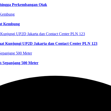
 hingga Perkembangan Otak
rut Kembung
aat Kunjungi UP2D Jakarta dan Contact Center PLN 123
h Sepanjang 500 Meter