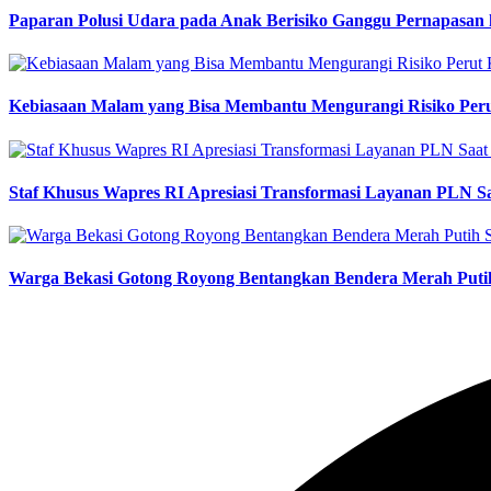
Paparan Polusi Udara pada Anak Berisiko Ganggu Pernapasan
Kebiasaan Malam yang Bisa Membantu Mengurangi Risiko Pe
Staf Khusus Wapres RI Apresiasi Transformasi Layanan PLN S
Warga Bekasi Gotong Royong Bentangkan Bendera Merah Puti