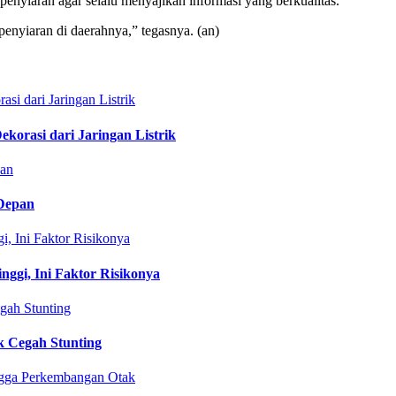
enyiaran agar selalu menyajikan informasi yang berkualitas.
enyiaran di daerahnya,” tegasnya. (an)
rasi dari Jaringan Listrik
 Depan
gi, Ini Faktor Risikonya
 Cegah Stunting