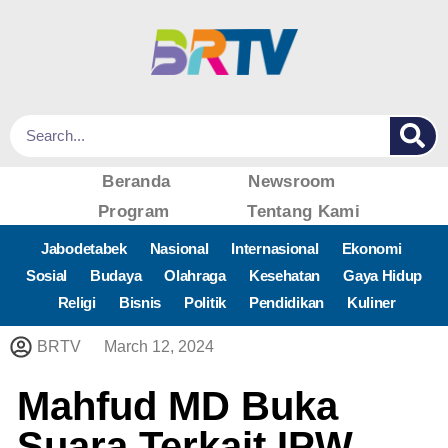
Beranda
Newsroom
Program
Tentang Kami
Jabodetabek
Nasional
Internasional
Ekonomi
Sosial
Budaya
Olahraga
Kesehatan
Gaya Hidup
Religi
Bisnis
Politik
Pendidikan
Kuliner
BRTV
March 12, 2024
Mahfud MD Buka
Suara Terkait IPW