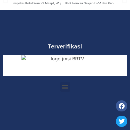
Inspeksi Kelistrikan 99 Masjid, Wujudkan Ramadhan Terang Ibadah Nyaman
KPK Periksa Sekjen DPR dan Kabag Pengelolaan Rumah Jabatan Terkait Korupsi
Terverifikasi