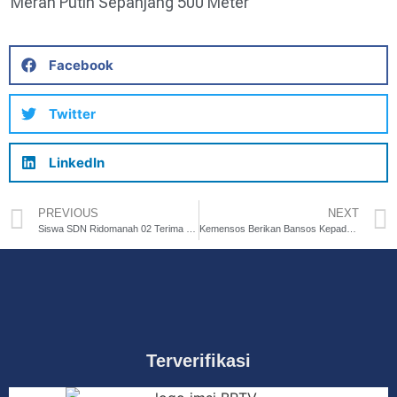
Merah Putih Sepanjang 500 Meter
Facebook
Twitter
LinkedIn
PREVIOUS
NEXT
Siswa SDN Ridomanah 02 Terima Bantuan CSR Komputer dan Perlengkapan Sekolah
Kemensos Berikan Bansos Kepada Keluarga Korban Tragedi Kanjuruhan
Terverifikasi