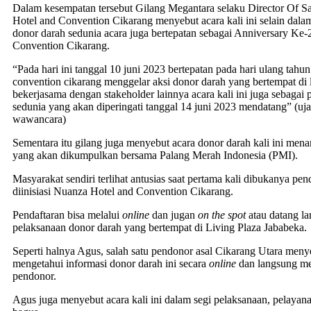
Dalam kesempatan tersebut Gilang Megantara selaku Director Of S
Hotel and Convention Cikarang menyebut acara kali ini selain dala
donor darah sedunia acara juga bertepatan sebagai Anniversary Ke
Convention Cikarang.
“Pada hari ini tanggal 10 juni 2023 bertepatan pada hari ulang tahu
convention cikarang menggelar aksi donor darah yang bertempat di l
bekerjasama dengan stakeholder lainnya acara kali ini juga sebagai 
sedunia yang akan diperingati tanggal 14 juni 2023 mendatang” (ujar
wawancara)
Sementara itu gilang juga menyebut acara donor darah kali ini men
yang akan dikumpulkan bersama Palang Merah Indonesia (PMI).
Masyarakat sendiri terlihat antusias saat pertama kali dibukanya pe
diinisiasi Nuanza Hotel and Convention Cikarang.
Pendaftaran bisa melalui
online
dan jugan
on the spot
atau datang l
pelaksanaan donor darah yang bertempat di Living Plaza Jababeka.
Seperti halnya Agus, salah satu pendonor asal Cikarang Utara meny
mengetahui informasi donor darah ini secara
online
dan langsung me
pendonor.
Agus juga menyebut acara kali ini dalam segi pelaksanaan, pelayan