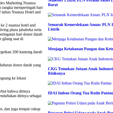
Semester I 2026, PLN Perluas Akses L
ales Marketing Nuanza
Barat
m rangka memperingati hari
-2 tahun Nuanza Hotel and
Semarak Kemerdekaan Aman: PLN Im
n ke 2 nuanza hotel and
Listrik
iving plaza jababeka serta
peringatan hari donor darah
 gilang saat di
Menjaga Ketahanan Pangan dan Kete
argetkan 200 kantong darah
ndaftaran donor darah yang
CKG Temukan Jutaan Anak Indonesia
Risikonya
angsung ke lokasi
ebut bahwa dirinya
IDAI Imbau Orang Tua Rutin Pantau
ndaftakan dirinya sebagai
an, dan juga tempat cukup
Paparan Polusi Udara pada Anak Be