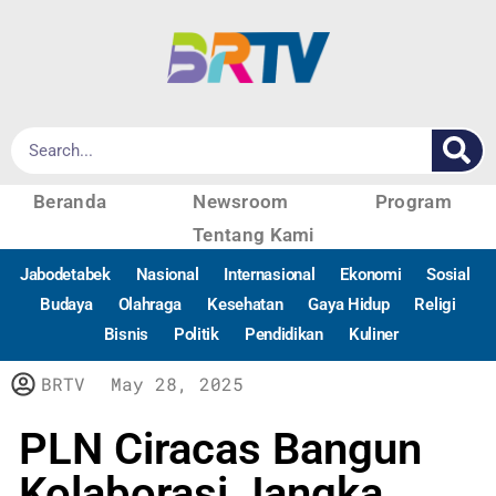
Beranda
Newsroom
Program
Tentang Kami
Jabodetabek
Nasional
Internasional
Ekonomi
Sosial
Budaya
Olahraga
Kesehatan
Gaya Hidup
Religi
Bisnis
Politik
Pendidikan
Kuliner
BRTV
May 28, 2025
PLN Ciracas Bangun
Kolaborasi Jangka