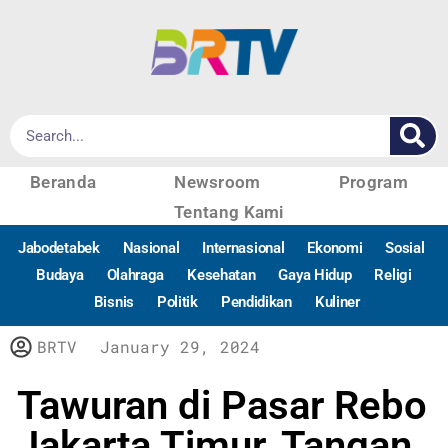
Beranda
Newsroom
Program
Tentang Kami
Jabodetabek
Nasional
Internasional
Ekonomi
Sosial
Budaya
Olahraga
Kesehatan
Gaya Hidup
Religi
Bisnis
Politik
Pendidikan
Kuliner
BRTV
January 29, 2024
Tawuran di Pasar Rebo
Jakarta Timur, Tangan