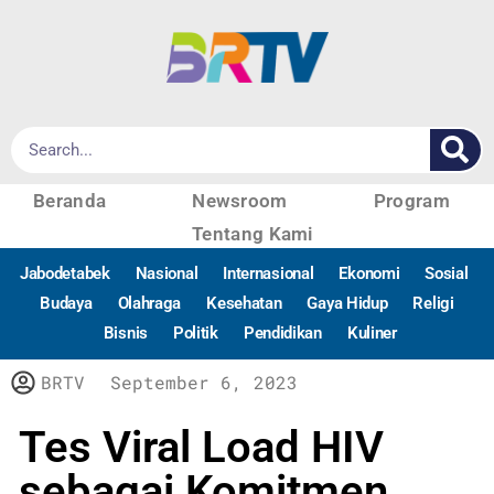
Beranda
Newsroom
Program
Tentang Kami
Jabodetabek
Nasional
Internasional
Ekonomi
Sosial
Budaya
Olahraga
Kesehatan
Gaya Hidup
Religi
Bisnis
Politik
Pendidikan
Kuliner
BRTV
September 6, 2023
Tes Viral Load HIV
sebagai Komitmen