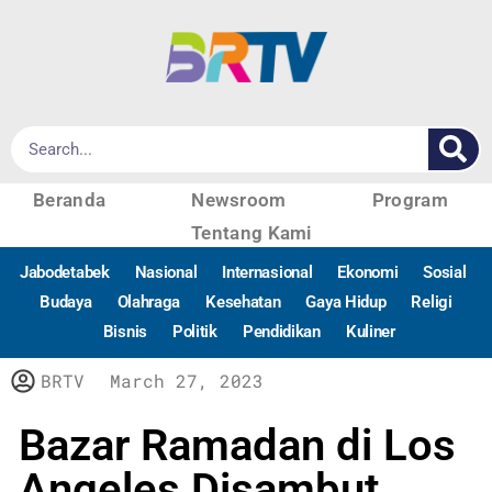
Beranda
Newsroom
Program
Tentang Kami
Jabodetabek
Nasional
Internasional
Ekonomi
Sosial
Budaya
Olahraga
Kesehatan
Gaya Hidup
Religi
Bisnis
Politik
Pendidikan
Kuliner
BRTV
March 27, 2023
Bazar Ramadan di Los
Angeles Disambut