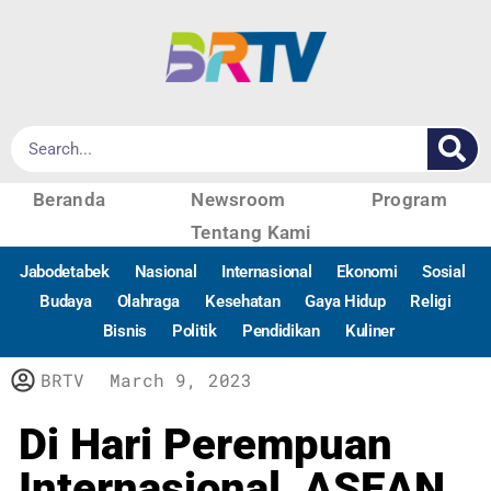
Beranda
Newsroom
Program
Tentang Kami
Jabodetabek
Nasional
Internasional
Ekonomi
Sosial
Budaya
Olahraga
Kesehatan
Gaya Hidup
Religi
Bisnis
Politik
Pendidikan
Kuliner
BRTV
March 9, 2023
Di Hari Perempuan
Internasional, ASEAN