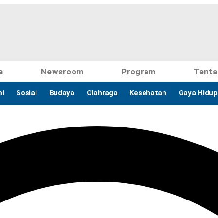
a
Newsroom
Program
Tenta
i
Sosial
Budaya
Olahraga
Kesehatan
Gaya Hidup