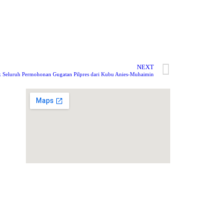
NEXT
 Seluruh Permohonan Gugatan Pilpres dari Kubu Anies-Muhaimin