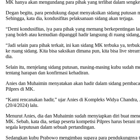
MK hanya akan mengundang para pihak yang terlibat dalam sengket
Degan begitu, para pendukung dapat menyaksikan sidang putusan me
Sehingga, kata dia, kondusifitas pelaksanaan sidang akan terjaga.
“Demi kondusifitas, iya para pihak yang memang berkepentingan la
yang boleh atau kemudian dipanggil hadir langsung di ruang sidang,
“Jadi selain para pihak terkait, ini kan sidang MK terbuka ya, terbuk
ke ruang sidang. Kita bisa saksikan dimana pun, kita bisa live str
dia.
Selain itu, menjelang sidang putusan, masing-masing kubu sudah 
tentang harapan dan konfirmasi kehadiran.
Anies dan Muhaimin menyatakan akan hadir dalam sidang pembaca
Pilpres di MK.
“Kami rencanakan hadir,” ujar Anies di Kompleks Widya Chandra, J
(20/4/2024) lalu.
Menurut Anies, dia dan Muhaimin sudah menyiapkan diri buat men
MK. Sebab, kata dia, setiap peserta kompetisi Pilpres harus beran
segala keputusan dalam sebuah pertandingan.
Sedangkan kubu Prabowo mengimbau supaya para pendukungnya ti