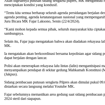
Akan digelarnya putusan sidang sengketa pilpres, MK mengimbau m
menciptakan kondisi yang kondusif.
“Tentu kita semua berharap seluruh agenda persidangan berjalan den
agenda penting, agenda ketatanegaraan nasional yang mempengaruh
Juru Bicara MK Fajar Laksono, Senin (22/4/2024).
“Kami mohon kepada semua pihak, seluruh masyarakat kita ciptakan
sambungnya.
Selain itu, Fajar juga mengatakan bahwa akan diadakan rekayasa lalu
MK.
Ia mengatakan akan berkoordinasi bersama kepolisian agar sidang p
dapat berjalan dengan lancar.
Polisi akan menerapkan rekayasa lalu lintas (lalin) mengantisipasi 
menyampaikan pendapat di sekitar gedung Mahkamah Konstitusi (M
(Jakpus).
Sidang pembacaan putusan sengketa Pilpres akan dimulai pukul 09
disiarkan secara langsung melalui Youtube MK.
Fajar sebelumnya memastikan area gedung saat sidang pembacaan p
2024 steril dari siapapun.