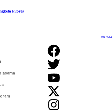
gketa Pilpres
MK Tolak
i
erjasama
us
ogram