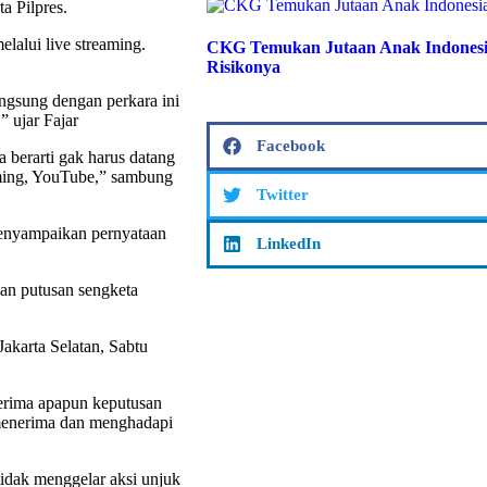
a Pilpres.
lalui live streaming.
CKG Temukan Jutaan Anak Indonesia
Risikonya
ngsung dengan perkara ini
” ujar Fajar
Facebook
a berarti gak harus datang
eaming, YouTube,” sambung
Twitter
menyampaikan pernyataan
LinkedIn
an putusan sengketa
akarta Selatan, Sabtu
erima apapun keputusan
i menerima dan menghadapi
dak menggelar aksi unjuk