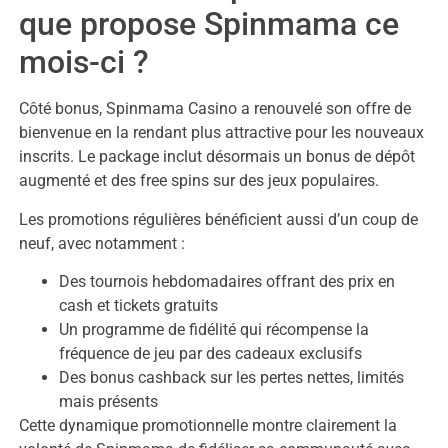
que propose Spinmama ce
mois-ci ?
Côté bonus, Spinmama Casino a renouvelé son offre de
bienvenue en la rendant plus attractive pour les nouveaux
inscrits. Le package inclut désormais un bonus de dépôt
augmenté et des free spins sur des jeux populaires.
Les promotions régulières bénéficient aussi d’un coup de
neuf, avec notamment :
Des tournois hebdomadaires offrant des prix en
cash et tickets gratuits
Un programme de fidélité qui récompense la
fréquence de jeu par des cadeaux exclusifs
Des bonus cashback sur les pertes nettes, limités
mais présents
Cette dynamique promotionnelle montre clairement la