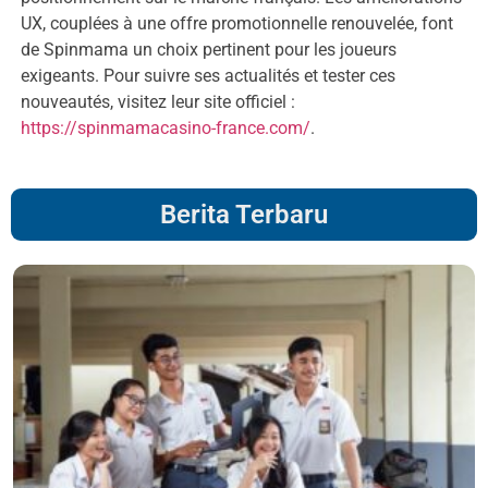
UX, couplées à une offre promotionnelle renouvelée, font
de Spinmama un choix pertinent pour les joueurs
exigeants. Pour suivre ses actualités et tester ces
nouveautés, visitez leur site officiel :
https://spinmamacasino-france.com/
.
Berita Terbaru