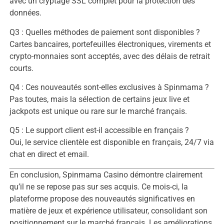
avec un cryptage SSL complet pour la protection des
données.
Q3 : Quelles méthodes de paiement sont disponibles ?
Cartes bancaires, portefeuilles électroniques, virements et
crypto-monnaies sont acceptés, avec des délais de retrait
courts.
Q4 : Ces nouveautés sont-elles exclusives à Spinmama ?
Pas toutes, mais la sélection de certains jeux live et
jackpots est unique ou rare sur le marché français.
Q5 : Le support client est-il accessible en français ?
Oui, le service clientèle est disponible en français, 24/7 via
chat en direct et email.
En conclusion, Spinmama Casino démontre clairement
qu’il ne se repose pas sur ses acquis. Ce mois-ci, la
plateforme propose des nouveautés significatives en
matière de jeux et expérience utilisateur, consolidant son
positionnement sur le marché français. Les améliorations