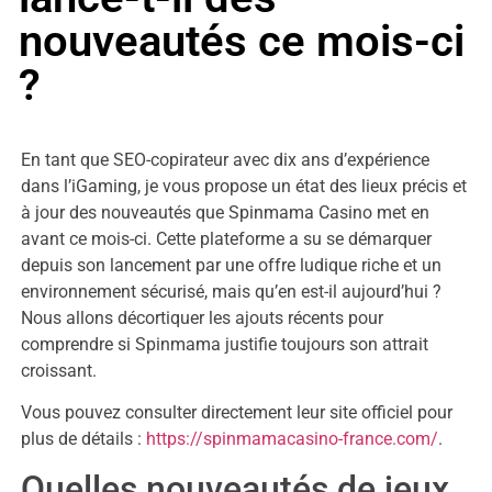
nouveautés ce mois-ci
?
En tant que SEO-copirateur avec dix ans d’expérience
dans l’iGaming, je vous propose un état des lieux précis et
à jour des nouveautés que Spinmama Casino met en
avant ce mois-ci. Cette plateforme a su se démarquer
depuis son lancement par une offre ludique riche et un
environnement sécurisé, mais qu’en est-il aujourd’hui ?
Nous allons décortiquer les ajouts récents pour
comprendre si Spinmama justifie toujours son attrait
croissant.
Vous pouvez consulter directement leur site officiel pour
plus de détails :
https://spinmamacasino-france.com/
.
Quelles nouveautés de jeux