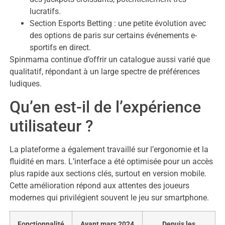
lucratifs.
Section Esports Betting : une petite évolution avec
des options de paris sur certains événements e-
sportifs en direct.
Spinmama continue d’offrir un catalogue aussi varié que
qualitatif, répondant à un large spectre de préférences
ludiques.
Qu’en est-il de l’expérience
utilisateur ?
La plateforme a également travaillé sur l’ergonomie et la
fluidité en mars. L’interface a été optimisée pour un accès
plus rapide aux sections clés, surtout en version mobile.
Cette amélioration répond aux attentes des joueurs
modernes qui privilégient souvent le jeu sur smartphone.
Fonctionnalité
Avant mars 2024
Depuis les