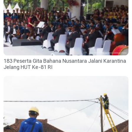
183 Peserta Gita Bahana Nusantara Jalani Karantina
Jelang HUT Ke-81 RI