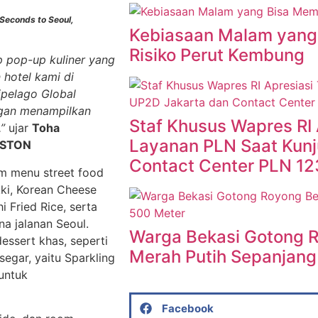
Seconds to Seoul,
Kebiasaan Malam yang
Risiko Perut Kembung
 pop-up kuliner yang
 hotel kami di
hipelago Global
ngan menampilkan
Staf Khusus Wapres RI 
.”
ujar
Toha
Layanan PLN Saat Kunj
ASTON
Contact Center PLN 12
m menu street food
kki, Korean Cheese
 Fried Rice, serta
na jalanan Seoul.
Warga Bekasi Gotong 
essert khas, seperti
Merah Putih Sepanjang
egar, yaitu Sparkling
 untuk
Facebook