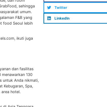
side, dan room
 GrabFood, sehingga
Twitter
masyarakat umum.
ngalaman F&B yang
LinkedIn
t food Seoul lebih
els.com, ikuti juga
anan dan fasilitas
ON menawarkan 130
s untuk Anda nikmati,
at Kebugaran, Spa,
 area hotel.
r di Asia Tenggara,