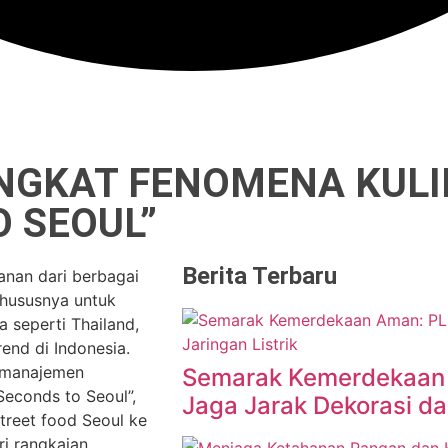
NGKAT FENOMENA KULI
O SEOUL”
Berita Terbaru
anan dari berbagai
khususnya untuk
a seperti Thailand,
end di Indonesia.
p manajemen
Semarak Kemerdekaan
Seconds to Seoul”,
Jaga Jarak Dekorasi dar
treet food Seoul ke
ri rangkaian