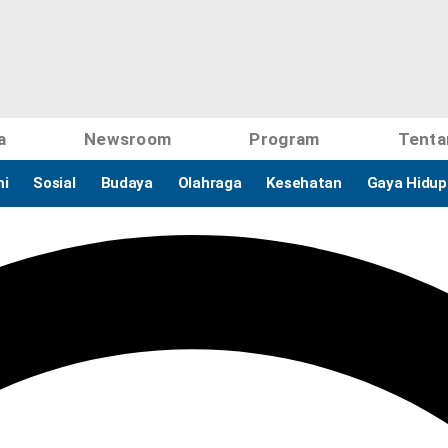
a
Newsroom
Program
Tenta
i
Sosial
Budaya
Olahraga
Kesehatan
Gaya Hidup