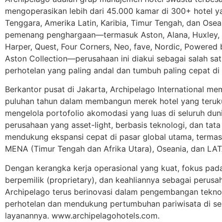
mengoperasikan lebih dari 45.000 kamar di 300+ hotel ya
Tenggara, Amerika Latin, Karibia, Timur Tengah, dan Ose
pemenang penghargaan—termasuk Aston, Alana, Huxley, 
Harper, Quest, Four Corners, Neo, fave, Nordic, Powered 
Aston Collection—perusahaan ini diakui sebagai salah sa
perhotelan yang paling andal dan tumbuh paling cepat di 
Berkantor pusat di Jakarta, Archipelago International 
puluhan tahun dalam membangun merek hotel yang teruku
mengelola portofolio akomodasi yang luas di seluruh dun
perusahaan yang asset-light, berbasis teknologi, dan tata
mendukung ekspansi cepat di pasar global utama, termas
MENA (Timur Tengah dan Afrika Utara), Oseania, dan LAT
Dengan kerangka kerja operasional yang kuat, fokus pad
berpemilik (proprietary), dan keahliannya sebagai perus
Archipelago terus berinovasi dalam pengembangan teknolo
perhotelan dan mendukung pertumbuhan pariwisata di se
layanannya. www.archipelagohotels.com.