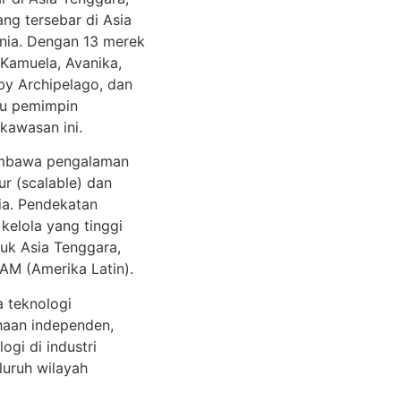
ng tersebar di Asia
ania. Dengan 13 merek
Kamuela, Avanika,
by Archipelago, dan
tu pemimpin
kawasan ini.
membawa pengalaman
r (scalable) dan
ia. Pendekatan
 kelola yang tinggi
uk Asia Tenggara,
AM (Amerika Latin).
a teknologi
ahaan independen,
gi di industri
luruh wilayah