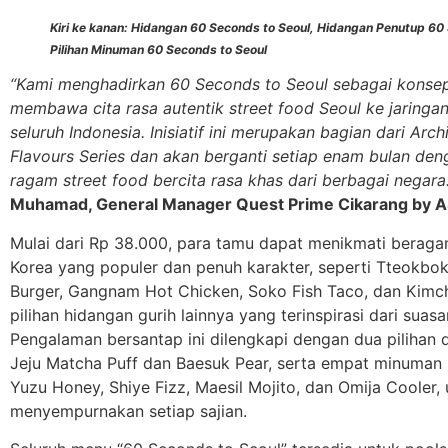
Kiri ke kanan: Hidangan 60 Seconds to Seoul, Hidangan Penutup 60 
Pilihan Minuman 60 Seconds to Seoul
“Kami menghadirkan 60 Seconds to Seoul sebagai konsep
membawa cita rasa autentik street food Seoul ke jaringan
seluruh Indonesia. Inisiatif ini merupakan bagian dari Arc
Flavours Series dan akan berganti setiap enam bulan de
ragam street food bercita rasa khas dari berbagai negara
Muhamad, General Manager Quest Prime Cikarang by 
Mulai dari Rp 38.000, para tamu dapat menikmati beraga
Korea yang populer dan penuh karakter, seperti Tteokbo
Burger, Gangnam Hot Chicken, Soko Fish Taco, dan Kimchi
pilihan hidangan gurih lainnya yang terinspirasi dari suasa
Pengalaman bersantap ini dilengkapi dengan dua pilihan d
Jeju Matcha Puff dan Baesuk Pear, serta empat minuman s
Yuzu Honey, Shiye Fizz, Maesil Mojito, dan Omija Cooler,
menyempurnakan setiap sajian.