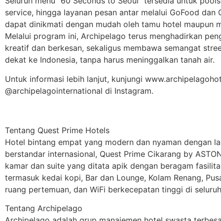
Seluruh menu “60 Seconds to Seoul” tersedia untuk pool
service, hingga layanan pesan antar melalui GoFood dan
dapat dinikmati dengan mudah oleh tamu hotel maupun 
Melalui program ini, Archipelago terus menghadirkan pe
kreatif dan berkesan, sekaligus membawa semangat stree
dekat ke Indonesia, tanpa harus meninggalkan tanah air.
Untuk informasi lebih lanjut, kunjungi www.archipelagohot
@archipelagointernational di Instagram.
Tentang Quest Prime Hotels
Hotel bintang empat yang modern dan nyaman dengan lay
berstandar internasional, Quest Prime Cikarang by AST
kamar dan suite yang ditata apik dengan beragam fasilita
termasuk kedai kopi, Bar dan Lounge, Kolam Renang, Pus
ruang pertemuan, dan WiFi berkecepatan tinggi di seluruh
Tentang Archipelago
Archipelago adalah grup manajemen hotel swasta terbesa