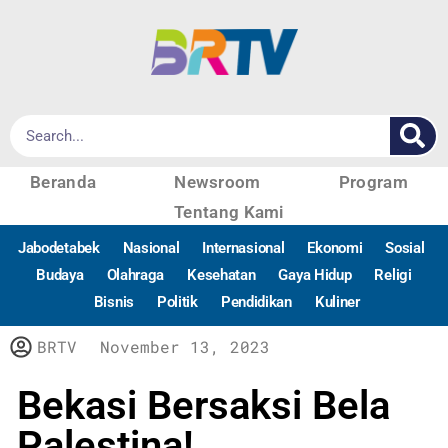
Beranda
Newsroom
Program
Tentang Kami
Jabodetabek
Nasional
Internasional
Ekonomi
Sosial
Budaya
Olahraga
Kesehatan
Gaya Hidup
Religi
Bisnis
Politik
Pendidikan
Kuliner
BRTV
November 13, 2023
Bekasi Bersaksi Bela
Palestina!