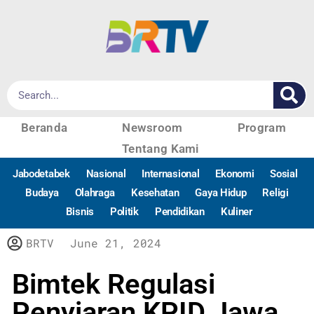
Beranda
Newsroom
Program
Tentang Kami
Jabodetabek
Nasional
Internasional
Ekonomi
Sosial
Budaya
Olahraga
Kesehatan
Gaya Hidup
Religi
Bisnis
Politik
Pendidikan
Kuliner
BRTV
June 21, 2024
Bimtek Regulasi
Penyiaran KPID Jawa