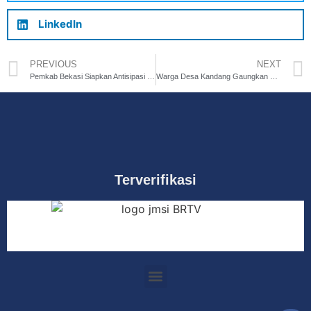
LinkedIn
PREVIOUS
NEXT
Pemkab Bekasi Siapkan Antisipasi Kekurangan Air Bersih dan Pengairan
Warga Desa Kandang Gaungkan Wisata Sejuta Cahaya dalam Meriahkan HUT KE-78 RI
Terverifikasi