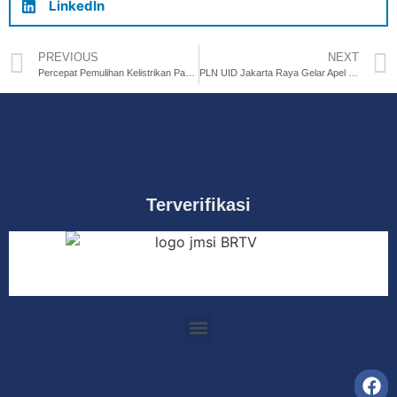
LinkedIn
PREVIOUS
NEXT
Percepat Pemulihan Kelistrikan Pasca Bencana Aceh, Tim PLN UID Jakarta Raya Tuntaskan 38 Aktivitas Recovery
PLN UID Jakarta Raya Gelar Apel Penyalaan Serentak Pasang Baru dan Tambah Daya 1.700 Pelanggan
Terverifikasi