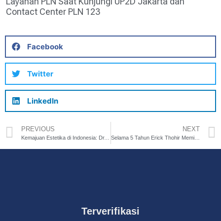
Layanan PLN Saat Kunjungi UP2D Jakarta dan
Contact Center PLN 123
Facebook
Twitter
LinkedIn
PREVIOUS
NEXT
Kemajuan Estetika di Indonesia: Dr. Rudy Adiputra, MARS, M. Biomed(AAM), dan Inovasi Face Contouring Tanpa Bedah
Selama 5 Tahun Erick Thohir Memimpin, Iklim Kendaraan Listrik Jakarta Terus Tumbuh
Terverifikasi