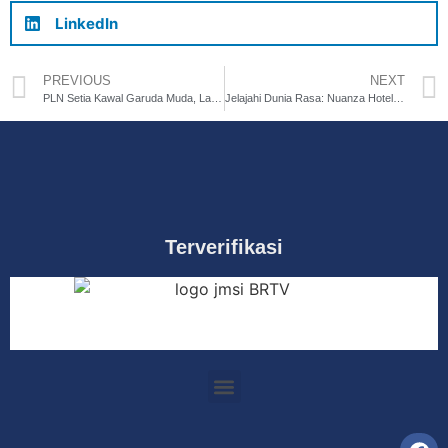
LinkedIn
PREVIOUS
NEXT
PLN Setia Kawal Garuda Muda, Laga Sengit Indonesia vs Vietnam Sukses Tanpa Kedip
Jelajahi Dunia Rasa: Nuanza Hotel & Convention Hadirkan International Buffet Dinner Setiap Kamis di AJ Brandon Restaurant
Terverifikasi