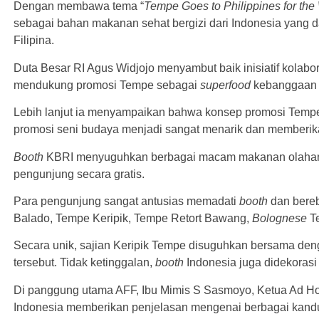
Dengan membawa tema “
Tempe Goes to Philippines for the
sebagai bahan makanan sehat bergizi dari Indonesia yang
Filipina.
Duta Besar RI Agus Widjojo menyambut baik inisiatif kolabo
mendukung promosi Tempe sebagai
superfood
kebanggaan b
Lebih lanjut ia menyampaikan bahwa konsep promosi Temp
promosi seni budaya menjadi sangat menarik dan memberika
Booth
KBRI menyuguhkan berbagai macam makanan olahan 
pengunjung secara gratis.
Para pengunjung sangat antusias memadati
booth
dan bereb
Balado, Tempe Keripik, Tempe Retort Bawang,
Bolognese
T
Secara unik, sajian Keripik Tempe disuguhkan bersama d
tersebut. Tidak ketinggalan,
booth
Indonesia juga didekoras
Di panggung utama AFF, Ibu Mimis S Sasmoyo, Ketua Ad Ho
Indonesia memberikan penjelasan mengenai berbagai kandu