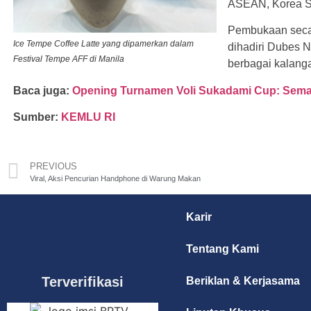
ASEAN, Korea S
Pembukaan secar
Ice Tempe Coffee Latte yang dipamerkan dalam
dihadiri Dubes 
Festival Tempe AFF di Manila
berbagai kalanga
Baca juga:
Opening Turnamen Voli Sukadami Cup: Sem
Sumber:
KEMLU RI
PREVIOUS
Viral, Aksi Pencurian Handphone di Warung Makan
Karir
Tentang Kami
Terverifikasi
Beriklan & Kerjasama