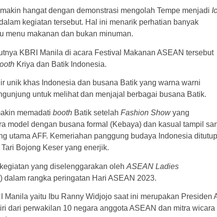
emakin hangat dengan demonstrasi mengolah Tempe menjadi
I
dalam kegiatan tersebut. Hal ini menarik perhatian banyak
atu menu makanan dan bukan minuman.
utnya KBRI Manila di acara Festival Makanan ASEAN tersebut
ooth
Kriya dan Batik Indonesia.
ir unik khas Indonesia dan busana Batik yang warna warni
unjung untuk melihat dan menjajal berbagai busana Batik.
akin memadati
booth
Batik setelah
Fashion Show
yang
a model dengan busana formal (Kebaya) dan kasual tampil sa
ung utama AFF. Kemeriahan panggung budaya Indonesia ditutu
Tari Bojong Keser yang enerjik.
egiatan yang diselenggarakan oleh
ASEAN Ladies
) dalam rangka peringatan Hari ASEAN 2023.
Manila yaitu Ibu Ranny Widjojo saat ini merupakan Presiden 
iri dari perwakilan 10 negara anggota ASEAN dan mitra wicara