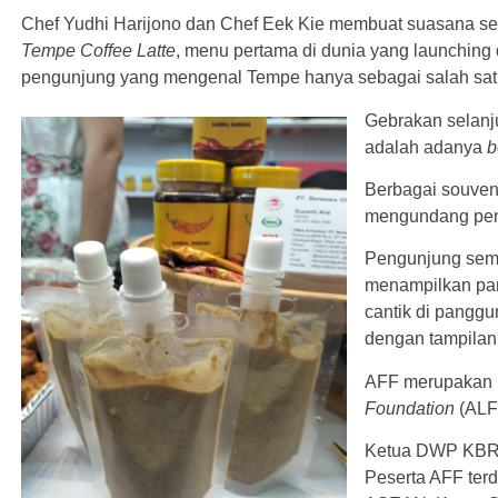
Chef Yudhi Harijono dan Chef Eek Kie membuat suasana s
Tempe Coffee Latte
, menu pertama di dunia yang launching 
pengunjung yang mengenal Tempe hanya sebagai salah s
Gebrakan selanj
adalah adanya
b
Berbagai souven
mengundang peng
Pengunjung sem
menampilkan par
cantik di pangg
dengan tampilan 
AFF merupakan k
Foundation
(ALF
Ketua DWP KBRI 
Peserta AFF terd