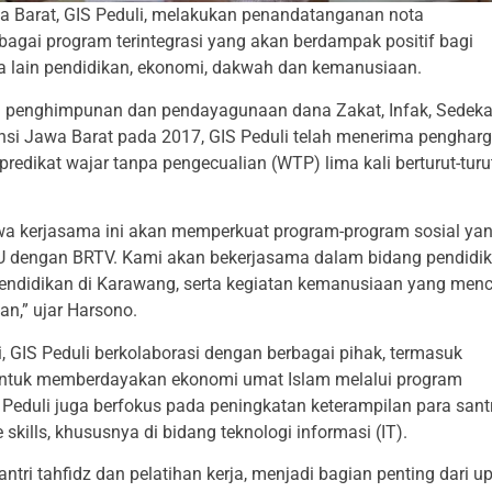
a Barat, GIS Peduli, melakukan penandatanganan nota
gai program terintegrasi yang akan berdampak positif bagi
ra lain pendidikan, ekonomi, dakwah dan kemanusiaan.
lam penghimpunan dan pendayagunaan dana Zakat, Infak, Sedeka
nsi Jawa Barat pada 2017, GIS Peduli telah menerima penghar
redikat wajar tanpa pengecualian (WTP) lima kali berturut-turu
wa kerjasama ini akan memperkuat program-program sosial ya
oU dengan BRTV. Kami akan bekerjasama dalam bidang pendidik
pendidikan di Karawang, serta kegiatan kemanusiaan yang men
n,” ujar Harsono.
 GIS Peduli berkolaborasi dengan berbagai pihak, termasuk
untuk memberdayakan ekonomi umat Islam melalui program
 Peduli juga berfokus pada peningkatan keterampilan para santr
kills, khususnya di bidang teknologi informasi (IT).
ntri tahfidz dan pelatihan kerja, menjadi bagian penting dari u