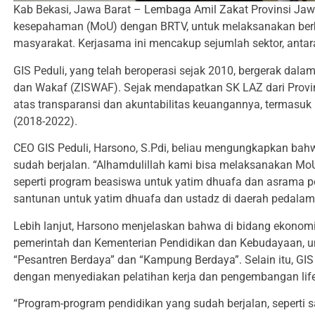
Kab Bekasi, Jawa Barat – Lembaga Amil Zakat Provinsi Jaw
kesepahaman (MoU) dengan BRTV, untuk melaksanakan berba
masyarakat. Kerjasama ini mencakup sejumlah sektor, anta
GIS Peduli, yang telah beroperasi sejak 2010, bergerak da
dan Wakaf (ZISWAF). Sejak mendapatkan SK LAZ dari Provi
atas transparansi dan akuntabilitas keuangannya, termasuk p
(2018-2022).
CEO GIS Peduli, Harsono, S.Pdi, beliau mengungkapkan bah
sudah berjalan. “Alhamdulillah kami bisa melaksanakan M
seperti program beasiswa untuk yatim dhuafa dan asrama 
santunan untuk yatim dhuafa dan ustadz di daerah pedalama
Lebih lanjut, Harsono menjelaskan bahwa di bidang ekonomi,
pemerintah dan Kementerian Pendidikan dan Kebudayaan, 
“Pesantren Berdaya” dan “Kampung Berdaya”. Selain itu, GIS
dengan menyediakan pelatihan kerja dan pengembangan life s
“Program-program pendidikan yang sudah berjalan, seperti sa