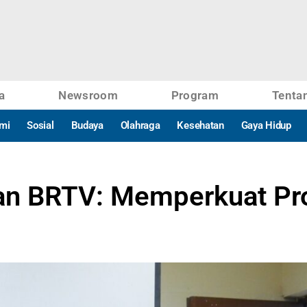
a
Newsroom
Program
Tenta
mi
Sosial
Budaya
Olahraga
Kesehatan
Gaya Hidup
dan BRTV: Memperkuat Pr