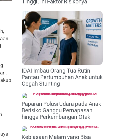
Tinggi, Ini Faktor Risikonya
h,
gaan
t
ng
IDAI Imbau Orang Tua Rutin
an,
Pantau Pertumbuhan Anak untuk
cakup
Cegah Stunting
Paparan Polusi Udara pada Anak
Berisiko Ganggu Pernapasan
i
hingga Perkembangan Otak
paya
Kebiasaan Malam yang Bisa