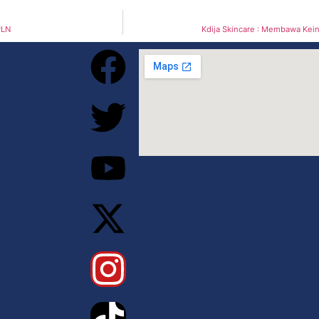
PLN
Kdija Skincare : Membawa Kei