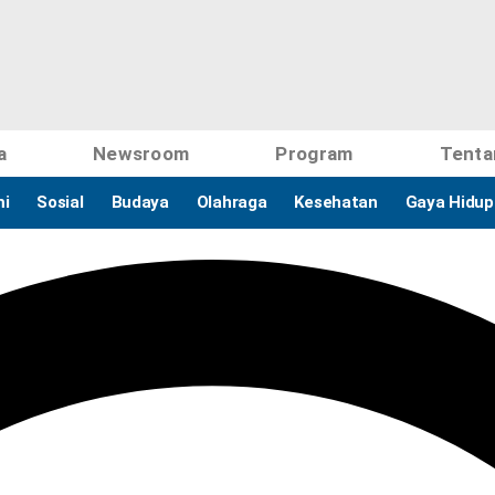
a
Newsroom
Program
Tenta
i
Sosial
Budaya
Olahraga
Kesehatan
Gaya Hidup