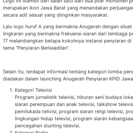
Logo ini diambil dari salah satu dari dua pilar monumen 
merupakan ikon Jawa Barat yang menandakan perjuangan
secara adil sesuai yang diinginkan masyarakat.
Lalu logo huruf A yang bermakna Anugerah dengan siluet d
lingkaran yang bermakna frekuensi siaran dari lembaga p
17 melambangkan betapa kokohnya instansi penyiaran di 
tema “Penyiaran Berkeadilan”.
Selain itu, terdapat informasi tentang kategori lomba pe
diadakan dalam launching Anugerah Penyiaran KPID Jawa 
Kategori Televisi
Program jurnalistik televisi, hiburan seni budaya loka
siaran perempuan dan anak televisi, talkshow televis
pemilukada telivisi, program siaran religi televisi, p
lingkungan hidup televisi, program siaran kebangsaan
pencegahan stunting televisi.
Kategori Radio