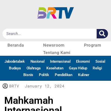
Beranda
Newsroom
Program
Tentang Kami
Jabodetabek
Nasional
Internasional
Ekonomi
Sosial
Budaya
Olahraga
Kesehatan
Gaya Hidup
Religi
Bisnis
Politik
Pendidikan
Kuliner
BRTV
January 12, 2024
Mahkamah
Internasional