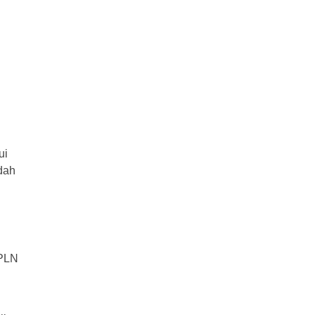
ui
dah
 PLN