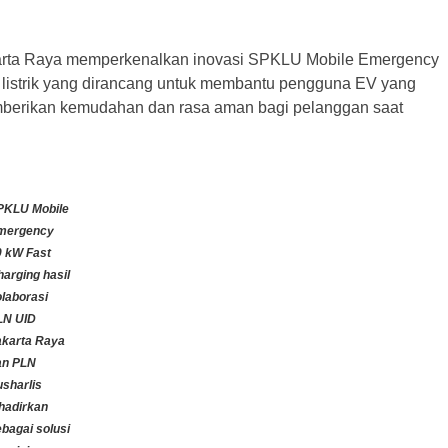
Jakarta Raya memperkenalkan inovasi SPKLU Mobile Emergency
listrik yang dirancang untuk membantu pengguna EV yang
memberikan kemudahan dan rasa aman bagi pelanggan saat
PKLU Mobile
mergency
0 kW Fast
arging hasil
olaborasi
LN UID
akarta Raya
an PLN
usharlis
ihadirkan
bagai solusi