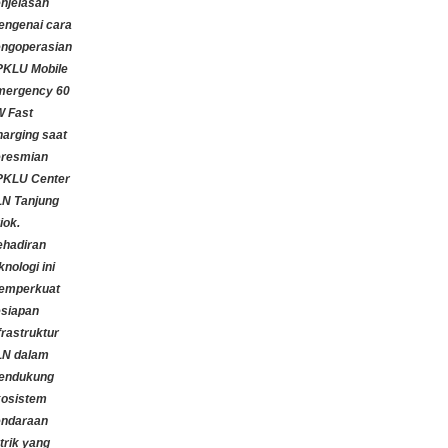
njelasan
ngenai cara
ngoperasian
PKLU Mobile
mergency 60
 Fast
arging saat
eresmian
PKLU Center
N Tanjung
iok.
hadiran
knologi ini
emperkuat
siapan
frastruktur
LN dalam
endukung
osistem
endaraan
strik yang