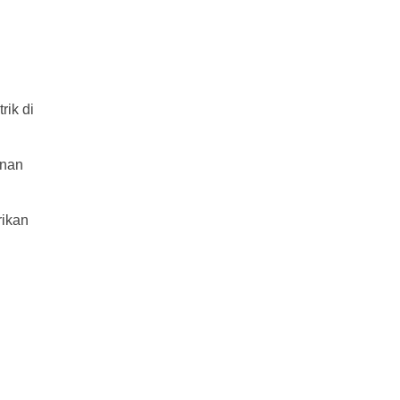
rik di
anan
rikan