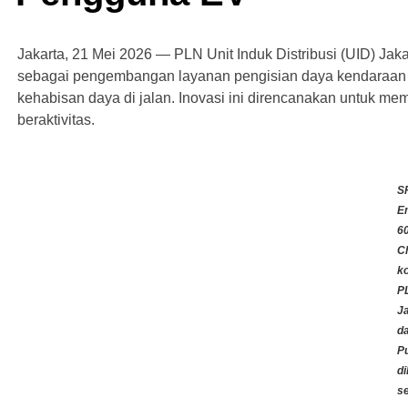
Jakarta, 21 Mei 2026 — PLN Unit Induk Distribusi (UID) 
sebagai pengembangan layanan pengisian daya kendaraan 
kehabisan daya di jalan. Inovasi ini direncanakan untuk 
beraktivitas.
S
E
6
Ch
k
P
J
d
P
d
se