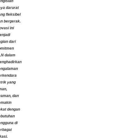
engisian
aya darurat
ng fleksibel
an bergerak.
ovasi ini
enjadi
gian dari
omitmen
LN dalam
enghadirkan
engalaman
erkendara
strik yang
man,
yaman, dan
emakin
ekat dengan
ebutuhan
engguna di
erbagai
kasi.