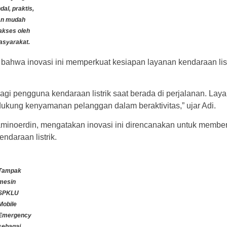
dal, praktis,
an mudah
akses oleh
syarakat.
bahwa inovasi ini memperkuat kesiapan layanan kendaraan list
 pengguna kendaraan listrik saat berada di perjalanan. Lay
kung kenyamanan pelanggan dalam beraktivitas,” ujar Adi.
inoerdin, mengatakan inovasi ini direncanakan untuk membe
daraan listrik.
Tampak
mesin
SPKLU
Mobile
Emergency
sebagai