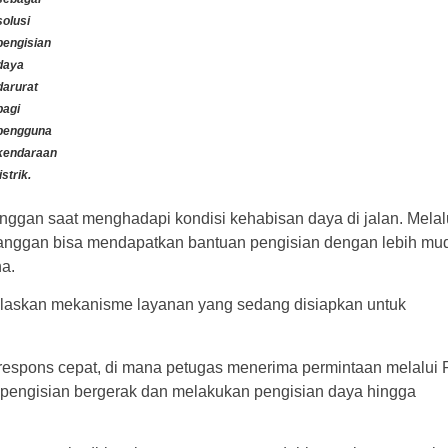
solusi
pengisian
daya
darurat
bagi
pengguna
kendaraan
listrik.
gan saat menghadapi kondisi kehabisan daya di jalan. Melal
elanggan bisa mendapatkan bantuan pengisian dengan lebih mu
ha.
laskan mekanisme layanan yang sedang disiapkan untuk
espons cepat, di mana petugas menerima permintaan melalui
t pengisian bergerak dan melakukan pengisian daya hingga