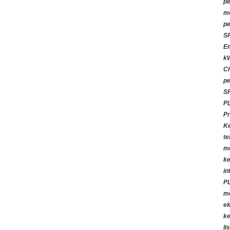
pe
me
pe
S
E
kW
Ch
p
S
PL
Pr
Ke
te
m
ke
in
P
m
ek
k
li