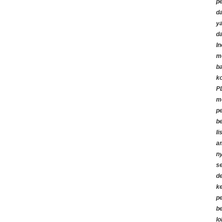
p
d
ya
d
In
m
ba
k
P
m
p
b
li
a
n
s
d
k
p
b
lo