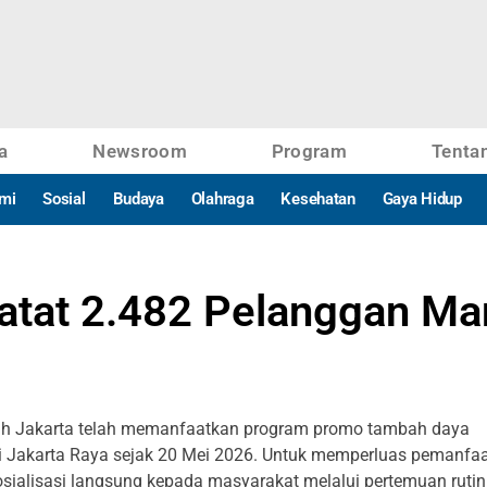
a
Newsroom
Program
Tenta
mi
Sosial
Budaya
Olahraga
Kesehatan
Gaya Hidup
Catat 2.482 Pelanggan M
yah Jakarta telah memanfaatkan program promo tambah daya
busi Jakarta Raya sejak 20 Mei 2026. Untuk memperluas pemanfa
osialisasi langsung kepada masyarakat melalui pertemuan ruti