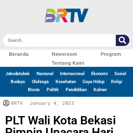
Beranda
Newsroom
Program
Tentang Kami
Jabodetabek
Nasional
Internasional
Ekonomi
Sosial
Budaya
Olahraga
Kesehatan
Gaya Hidup
Religi
Bisnis
Politik
Pendidikan
Kuliner
BRTV
January 4, 2023
PLT Wali Kota Bekasi
Pimpin Upacara Hari