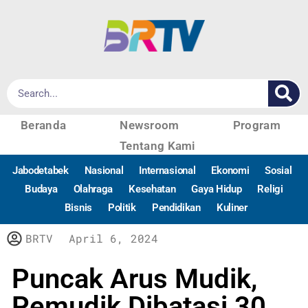
Beranda
Newsroom
Program
Tentang Kami
Jabodetabek
Nasional
Internasional
Ekonomi
Sosial
Budaya
Olahraga
Kesehatan
Gaya Hidup
Religi
Bisnis
Politik
Pendidikan
Kuliner
BRTV
April 6, 2024
Puncak Arus Mudik,
Pemudik Dibatasi 30