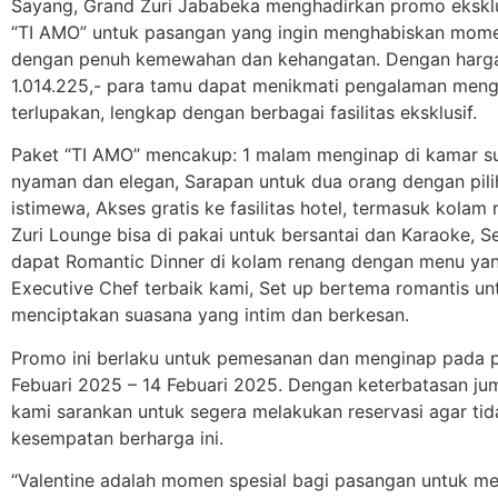
Sayang, Grand Zuri Jababeka menghadirkan promo eksklu
“TI AMO” untuk pasangan yang ingin menghabiskan mome
dengan penuh kemewahan dan kehangatan. Dengan harga
1.014.225,- para tamu dapat menikmati pengalaman meng
terlupakan, lengkap dengan berbagai fasilitas eksklusif.
Paket “TI AMO” mencakup: 1 malam menginap di kamar s
nyaman dan elegan, Sarapan untuk dua orang dengan pil
istimewa, Akses gratis ke fasilitas hotel, termasuk kolam
Zuri Lounge bisa di pakai untuk bersantai dan Karaoke, Se
dapat Romantic Dinner di kolam renang dengan menu yang
Executive Chef terbaik kami, Set up bertema romantis un
menciptakan suasana yang intim dan berkesan.
Promo ini berlaku untuk pemesanan dan menginap pada p
Febuari 2025 – 14 Febuari 2025. Dengan keterbatasan ju
kami sarankan untuk segera melakukan reservasi agar ti
kesempatan berharga ini.
“Valentine adalah momen spesial bagi pasangan untuk m