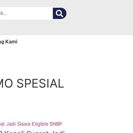
ng Kami
Religi
Bisnis
Politik
Pendidikan
Kuliner
MO SPESIAL