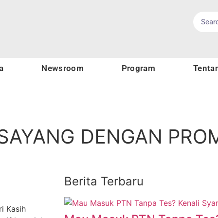
a
Newsroom
Program
Tenta
mi
Sosial
Budaya
Olahraga
Kesehatan
Gaya Hidup
 SAYANG DENGAN PRO
Berita Terbaru
i Kasih