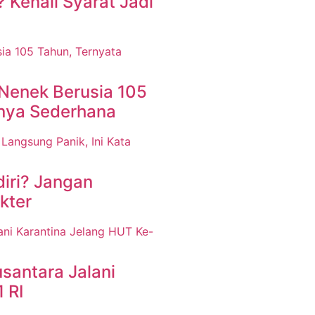
Kenali Syarat Jadi
 Nenek Berusia 105
nnya Sederhana
diri? Jangan
kter
santara Jalani
 RI