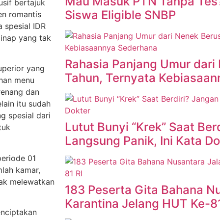
Mau Masuk PTN Tanpa Tes? 
sif bertajuk
Siswa Eligible SNBP
n romantis
 spesial IDR
inap yang tak
Rahasia Panjang Umur dari
uperior yang
Tahun, Ternyata Kebiasaa
ihan menu
 renang dan
lain itu sudah
 spesial dari
Lutut Bunyi “Krek” Saat Ber
tuk
Langsung Panik, Ini Kata Do
eriode 01
mlah kamar,
dak melewatkan
183 Peserta Gita Bahana Nu
Karantina Jelang HUT Ke-81
enciptakan