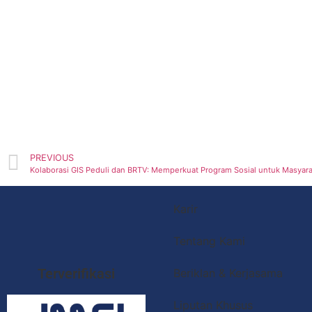
PREVIOUS
Kolaborasi GIS Peduli dan BRTV: Memperkuat Program Sosial untuk Masyara
Karir
Tentang Kami
Terverifikasi
Beriklan & Kerjasama
Liputan Khusus