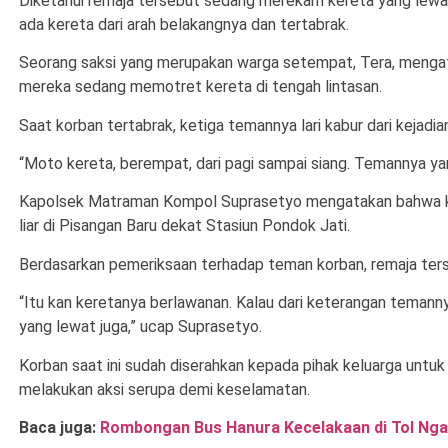
Diketahui remaja tersebut sedang merekam kereta yang lewat
ada kereta dari arah belakangnya dan tertabrak.
Seorang saksi yang merupakan warga setempat, Tera, mengata
mereka sedang memotret kereta di tengah lintasan.
Saat korban tertabrak, ketiga temannya lari kabur dari kejad
“Moto kereta, berempat, dari pagi sampai siang. Temannya yan
Kapolsek Matraman Kompol Suprasetyo mengatakan bahwa kor
liar di Pisangan Baru dekat Stasiun Pondok Jati.
Berdasarkan pemeriksaan terhadap teman korban, remaja ters
“Itu kan keretanya berlawanan. Kalau dari keterangan temannya
yang lewat juga,” ucap Suprasetyo.
Korban saat ini sudah diserahkan kepada pihak keluarga untu
melakukan aksi serupa demi keselamatan.
Baca juga:
Rombongan Bus Hanura Kecelakaan di Tol Nga