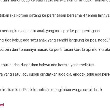
 dan menghadap ke salah satu kereta, namun ia tidak mendengar
kan jika korban datang ke perlintasan bersama 4 teman lainnya
ian sedangkan ada satu anak yang melapor ke pos penjagaan.
g tiga kabur, ada satu anak yang sendiri langsung ke pos, ngadu”
ban dan temannya masuk ke perlintasan kereta api melalui ak
ebut sudah diingatkan bahwa ada kereta yang melintas.
 yang satu lagi, sudah diingatkan juga dia, enggak tahu ada kere
k dimakamkan. Pihak kepolisian mengimbau warga untuk tidak
wi