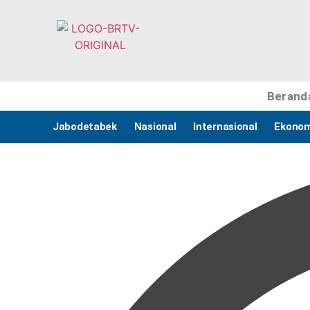
Berand
Jabodetabek
Nasional
Internasional
Ekonom