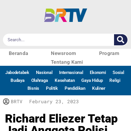
Beranda
Newsroom
Program
Tentang Kami
Jabodetabek
Nasional
Internasional
Ekonomi
Sosial
Budaya
Olahraga
Kesehatan
Gaya Hidup
Religi
Bisnis
Politik
Pendidikan
Kuliner
BRTV
February 23, 2023
Richard Eliezer Tetap
Jadi Anggota Polisi,