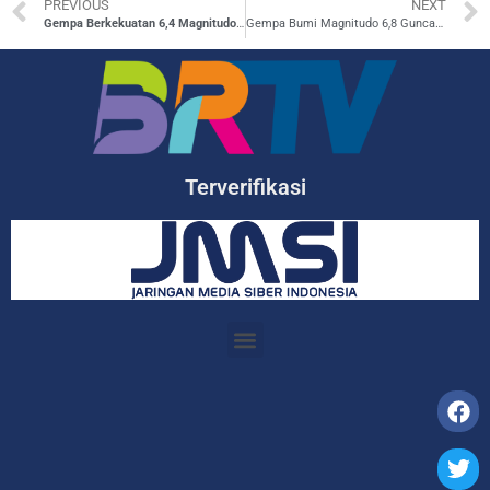
PREVIOUS
NEXT
Gempa Berkekuatan 6,4 Magnitudo Kembali Guncang Turki Selatan
Gempa Bumi Magnitudo 6,8 Guncang Daruba Maluku Utara
Terverifikasi