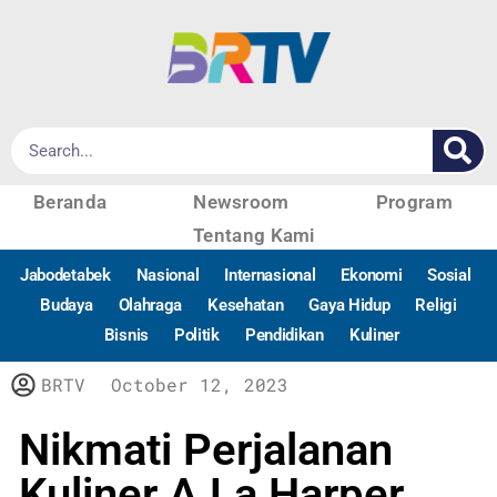
Beranda
Newsroom
Program
Tentang Kami
Jabodetabek
Nasional
Internasional
Ekonomi
Sosial
Budaya
Olahraga
Kesehatan
Gaya Hidup
Religi
Bisnis
Politik
Pendidikan
Kuliner
BRTV
October 12, 2023
Nikmati Perjalanan
Kuliner A La Harper