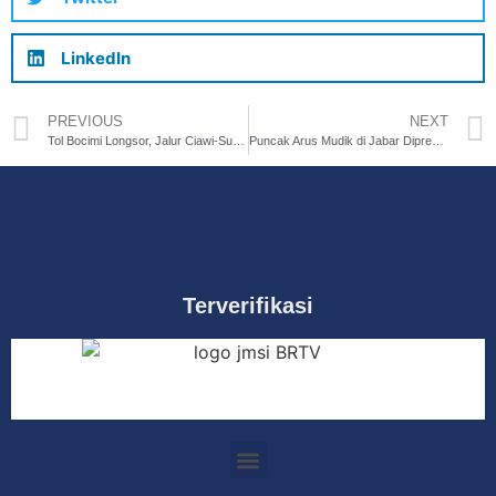
LinkedIn
PREVIOUS
NEXT
Tol Bocimi Longsor, Jalur Ciawi-Sukabumi Ditutup
Puncak Arus Mudik di Jabar Diprediksi Tanggal 6-8 April
Terverifikasi