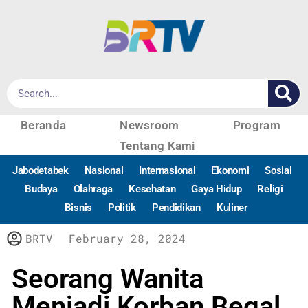
Beranda
Newsroom
Program
Tentang Kami
Jabodetabek
Nasional
Internasional
Ekonomi
Sosial
Budaya
Olahraga
Kesehatan
Gaya Hidup
Religi
Bisnis
Politik
Pendidikan
Kuliner
BRTV
February 28, 2024
Seorang Wanita
Menjadi Korban Begal