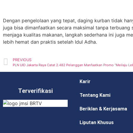
Dengan pengelolaan yang tepat, daging kurban tidak hany
juga bisa dimanfaatkan secara maksimal tanpa terbuang si
menjaga kualitas makanan, langkah sederhana ini juga m
lebih hemat dan praktis setelah Idul Adha.
PREVIOUS
PLN UID Jakarta Raya Catat 2.482 Pelanggan Manfaatkan Promo “Meilaju Le
Karir
Terverifikasi
Tentang Kami
Beriklan & Kerjasama
Liputan Khusus