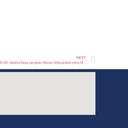
NEXT
Tebar Kebahagian Idul Adha, 255 Hewan Kurban PLN UID Jakarta Raya Jangkau Ribuan Masyarakat yang Membutuhkan