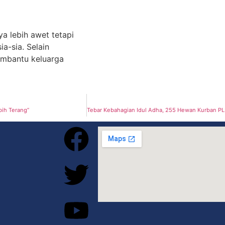
a lebih awet tetapi
a-sia. Selain
embantu keluarga
bih Terang”