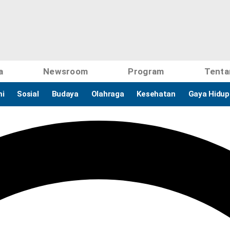
a
Newsroom
Program
Tenta
i
Sosial
Budaya
Olahraga
Kesehatan
Gaya Hidup