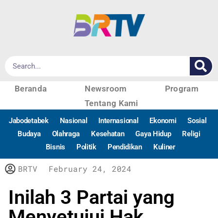
Beranda
Newsroom
Program
Tentang Kami
Jabodetabek
Nasional
Internasional
Ekonomi
Sosial
Budaya
Olahraga
Kesehatan
Gaya Hidup
Religi
Bisnis
Politik
Pendidikan
Kuliner
BRTV
February 24, 2024
Inilah 3 Partai yang
Menyetujui Hak