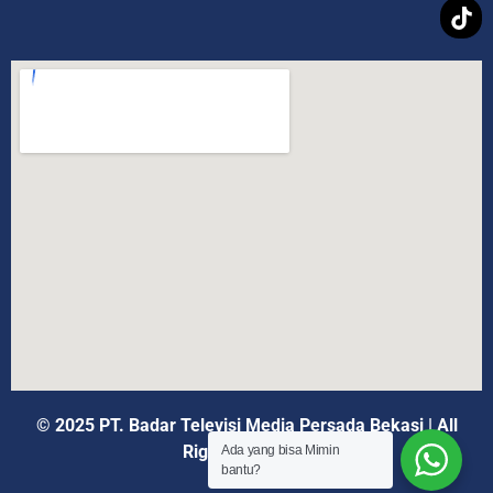
© 2025 PT. Badar Televisi Media Persada Bekasi
|
All
Rights Reserved
Ada yang bisa Mimin
bantu?